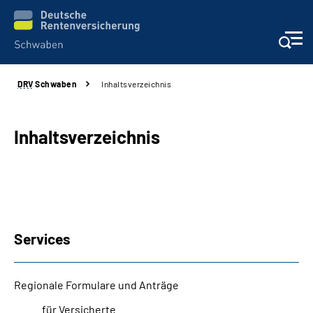
DRV
Schwaben
Inhaltsverzeichnis
Services
Beratung und Kontakt
Inhaltsverzeichnis
Presse und Fachinformationen
Karriere
Services
Über uns
Regionale Formulare und Anträge
Online-Services
für Versicherte