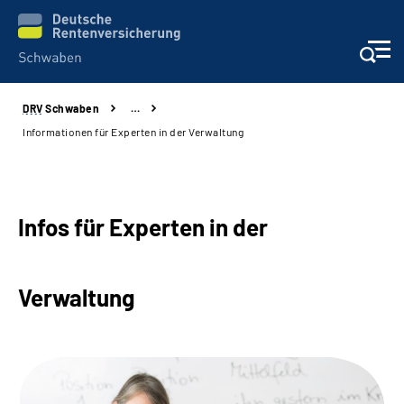
DRV
Schwaben
…
Services
Informationen für Experten in der Verwaltung
Beratung und Kontakt
Presse und Fachinformationen
Infos für Experten in der
Karriere
Verwaltung
Über uns
Online-Services