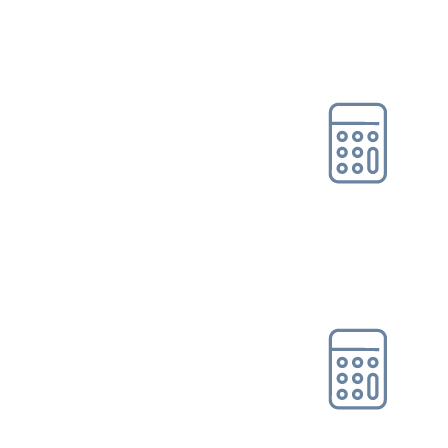
Online-Tool DRV
Ohne Registrierung
Rentenhöhenrechner
Online-Tool DRV
Ohne Registrierung
Rentenschätzer