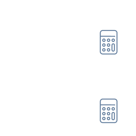
Online-Tool DRV
Ohne Registrierung
Gleitzonen-/Übergangs­
bereichs­rec...
Online-Tool DRV
Ohne Registrierung
Hinzuverdienstrechner