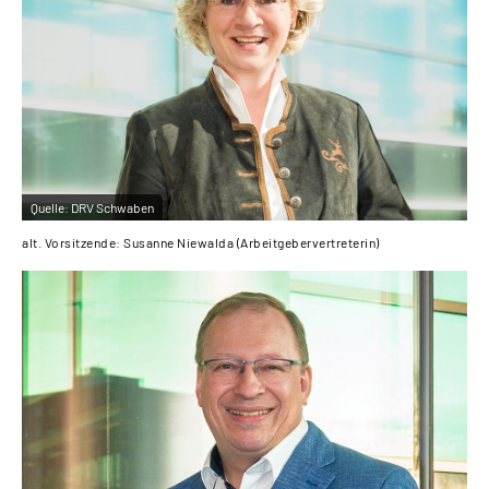
Inhalte in Gebärdensprache (DGS)
Leichte Sprache
Suche
Quelle:
DRV Schwaben
Mein Kundenportal
alt. Vorsitzende: Susanne Niewalda (Arbeitgebervertreterin)