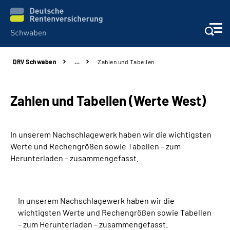
DRV
Schwaben
…
Zahlen und Tabellen
Services
Beratung und Kontakt
Zahlen und Tabellen (Werte West)
Presse und Fachinformationen
In unserem Nachschlagewerk haben wir die wichtigsten
Werte und Rechengrößen sowie Tabellen – zum
Karriere
Herunterladen – zusammengefasst.
Über uns
In unserem Nachschlagewerk haben wir die
Online-Services
wichtigsten Werte und Rechengrößen sowie Tabellen
– zum Herunterladen – zusammengefasst.