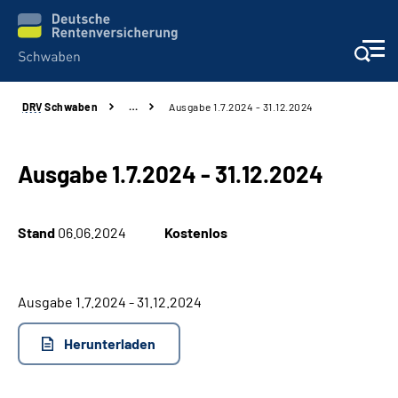
DRV
Schwaben
…
Ausgabe 1.7.2024 - 31.12.2024
Services
Beratung und Kontakt
Ausgabe 1.7.2024 - 31.12.2024
Presse und Fachinformationen
Stand
06.06.2024
Kostenlos
Karriere
Ausgabe 1.7.2024 - 31.12.2024
Über uns
Herunterladen
Online-Services