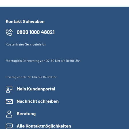
Inhalte in Gebärdensprache (DGS)
Leichte Sprache
Kontakt Schwaben
0800 1000 48021
Suche
Kostenfreies Servicetelefon
Mein Kundenportal
Montag bis Donnerstag von 07:30 Uhr bis 18:00 Uhr
Freitag von 07:30 Uhr bis 15:30 Uhr
Mein Kundenportal
Nachricht schreiben
Beratung
Alle Kontaktmöglichkeiten