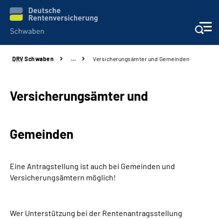
DRV
Schwaben
…
Versicherungsämter und Gemeinden
Services
Beratung und Kontakt
Versicherungsämter und
Presse und Fachinformationen
Gemeinden
Karriere
Eine Antragstellung ist auch bei Gemeinden und
Über uns
Versicherungsämtern möglich!
Online-Services
Wer Unterstützung bei der Rentenantragsstellung