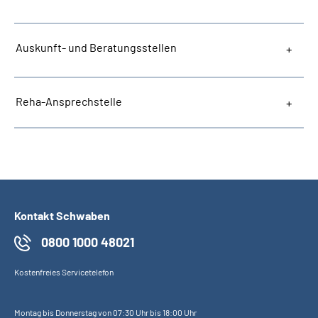
Inhalte in Gebärdensprache (DGS)
Auskunft- und Beratungsstellen
Leichte Sprache
Suche
Reha-Ansprechstelle
Mein Kundenportal
Kontakt Schwaben
0800 1000 48021
Kostenfreies Servicetelefon
Montag bis Donnerstag von 07:30 Uhr bis 18:00 Uhr