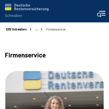
DRV
Schwaben
…
Firmenservice
Services
Beratung und Kontakt
Firmenservice
Presse und Fachinformationen
Karriere
Über uns
Online-Services