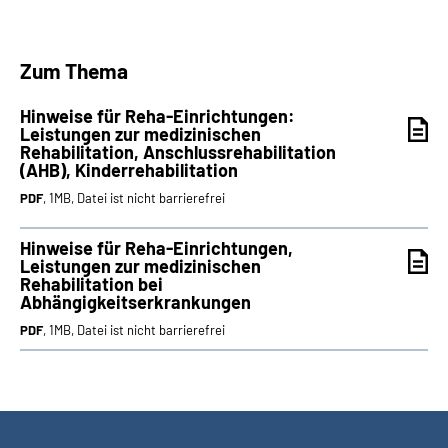
Inhalte in Gebärdensprache (DGS)
Zum Thema
Leichte Sprache
Hinweise für Reha-Einrichtungen:
Suche
Leistungen zur medizinischen
Rehabilitation, Anschlussrehabilitation
(AHB), Kinderrehabilitation
PDF
, 1MB, Datei ist nicht barrierefrei
Mein Kundenportal
Hinweise für Reha-Einrichtungen,
Leistungen zur medizinischen
Rehabilitation bei
Abhängigkeitserkrankungen
PDF
, 1MB, Datei ist nicht barrierefrei