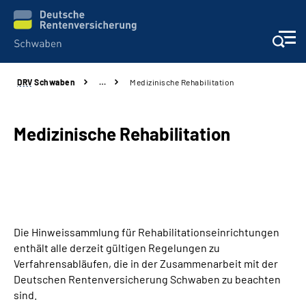
DRV
Schwaben
…
Medizinische Rehabilitation
Services
Beratung und Kontakt
Medizinische Rehabilitation
Presse und Fachinformationen
Karriere
Die Hinweissammlung für Rehabilitationseinrichtungen
Über uns
enthält alle derzeit gültigen Regelungen zu
Verfahrensabläufen, die in der Zusammenarbeit mit der
Online-Services
Deutschen Rentenversicherung Schwaben zu beachten
sind.