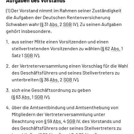
Aufgaben des Vorstands
(1) Der Vorstand nimmt im Rahmen seiner Zuständigkeit
die Aufgaben der Deutschen Rentenversicherung
Schwaben wahr (
§
31
Abs.
2
SGB
IV). Zu seinen Aufgaben
gehört insbesondere,
aus seiner Mitte einen Vorsitzenden und einen
stellvertretenden Vorsitzenden zu wählen (
§
62
Abs.
1
Satz 1
SGB
IV),
der Vertreterversammlung einen Vorschlag für die Wahl
des Geschäftsführers und seines Stellvertreters zu
unterbreiten (
§
36
Abs.
2
SGB
IV),
sich eine Geschäftsordnung zu geben
(
§
63
Abs.
1
SGB
IV),
über die Amtsentbindung und Amtsenthebung von
Mitgliedern der Vertreterversammlung unter
Beachtung von
§
59
Abs.
4
SGB
IV, des Vorstands und
des Geschäftsführers oder seines Stellvertreters zu