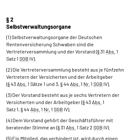
§
2
Selbstverwaltungsorgane
(1) Selbstverwaltungsorgane der Deutschen
Rentenversicherung Schwaben sind die
Vertreterversammlung und der Vorstand (
§
31
Abs.
1
Satz 1
SGB
IV).
(2) Die Vertreterversammlung besteht aus je fünfzehn
Vertretern der Versicherten und der Arbeitgeber
(
§
43
Abs.
1 Sätze 1 und 3,
§
44
Abs.
1
Nr.
1
SGB
IV).
(3) Der Vorstand besteht aus je sechs Vertretern der
Versicherten und der Arbeitgeber (
§
43
Abs.
1
Satz 1,
§
44
Abs.
1
Nr.
1
SGB
IV).
(4) Dem Vorstand gehört der Geschäftsführer mit
beratender Stimme an (
§
31
Abs.
1 Satz 2
SGB
IV).
(5) Ein Mitglied, das verhindert ist, wird durch einen