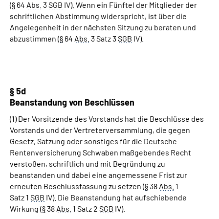
(
§
64
Abs.
3
SGB
IV). Wenn ein Fünftel der Mitglieder der
schriftlichen Abstimmung widerspricht, ist über die
Angelegenheit in der nächsten Sitzung zu beraten und
abzustimmen (
§
64
Abs.
3 Satz 3
SGB
IV).
§
5d
Beanstandung von Beschlüssen
(1) Der Vorsitzende des Vorstands hat die Beschlüsse des
Vorstands und der Vertreterversammlung, die gegen
Gesetz, Satzung oder sonstiges für die Deutsche
Rentenversicherung Schwaben maßgebendes Recht
verstoßen, schriftlich und mit Begründung zu
beanstanden und dabei eine angemessene Frist zur
erneuten Beschlussfassung zu setzen (
§
38
Abs.
1
Satz 1
SGB
IV). Die Beanstandung hat aufschiebende
Wirkung (
§
38
Abs.
1 Satz 2
SGB
IV).