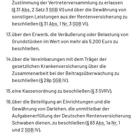
Zustimmung der Vertreterversammlung zu erlassen
(
§
31
Abs.
2 Satz 3
SGB
VI) und über die Gewährung von
sonstigen Leistungen aus der Rentenversicherung zu
beschließen (
§
31
Abs.
1
Nr.
3
SGB
VI),
über den Erwerb, die Veräußerung oder Belastung von
Grundstücken im Wert von mehr als 5.200 Euro zu
beschließen,
über die Vereinbarungen mit dem Träger der
gesetzlichen Krankenversicherung über die
Zusammenarbeit bei der Beitragsüberwachung zu
beschließen (
§
28p
SGB
IV),
eine Kassenordnung zu beschließen (
§
3 SVRV),
über die Beteiligung an Einrichtungen und die
Gewährung von Darlehen, die unmittelbar der
Aufgabenerfüllung der Deutschen Rentenversicherung
Schwaben dienen, zu beschließen (
§
83
Abs.
1a
Nr.
1
und 2
SGB
IV),