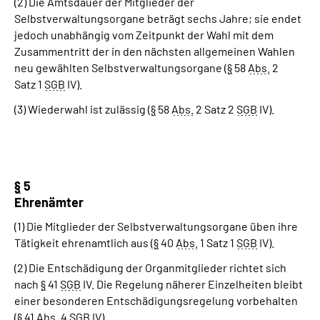
(2) Die Amtsdauer der Mitglieder der
Selbstverwaltungsorgane beträgt sechs Jahre; sie endet
jedoch unabhängig vom Zeitpunkt der Wahl mit dem
Zusammentritt der in den nächsten allgemeinen Wahlen
neu gewählten Selbstverwaltungsorgane (
§
58
Abs.
2
Satz 1
SGB
IV).
(3) Wiederwahl ist zulässig (
§
58
Abs.
2 Satz 2
SGB
IV).
§
5
Ehrenämter
(1) Die Mitglieder der Selbstverwaltungsorgane üben ihre
Tätigkeit ehrenamtlich aus (
§
40
Abs.
1 Satz 1
SGB
IV).
(2) Die Entschädigung der Organmitglieder richtet sich
nach
§
41
SGB
IV. Die Regelung näherer Einzelheiten bleibt
einer besonderen Entschädigungsregelung vorbehalten
(
§
41
Abs.
4
SGB
IV).