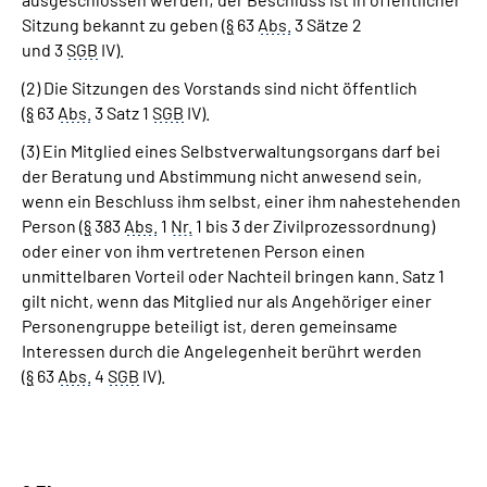
Sitzung bekannt zu geben (
§
63
Abs.
3 Sätze 2
und 3
SGB
IV).
(2) Die Sitzungen des Vorstands sind nicht öffentlich
(
§
63
Abs.
3 Satz 1
SGB
IV).
(3) Ein Mitglied eines Selbstverwaltungsorgans darf bei
der Beratung und Abstimmung nicht anwesend sein,
wenn ein Beschluss ihm selbst, einer ihm nahestehenden
Person (
§
383
Abs.
1
Nr.
1 bis 3 der Zivilprozessordnung)
oder einer von ihm vertretenen Person einen
unmittelbaren Vorteil oder Nachteil bringen kann. Satz 1
gilt nicht, wenn das Mitglied nur als Angehöriger einer
Personengruppe beteiligt ist, deren gemeinsame
Interessen durch die Angelegenheit berührt werden
(
§
63
Abs.
4
SGB
IV).