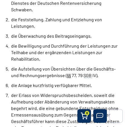
Dienstes der Deutschen Rentenversicherung
Schwaben,
die Feststellung, Zahlung und Entziehung von
Leistungen,
die Überwachung des Beitragseingangs,
die Bewilligung und Durchführung der Leistungen zur
Teilhabe und der ergänzenden Leistungen zur
Rehabilitation,
die Aufstellung von Übersichten über die Geschäfts-
und Rechnungsergebnisse (
§
§
77, 79
SGB
IV),
die Anlage kurzfristig verfügbarer Mittel,
der Erlass von Widerspruchsbescheiden, soweit die
Aufhebung oder Abänderung von Verwaltungsakten
begehrt wird, die eine gebundene Entscheidung ohne
0
Ermessensausübung zum Gegenstand haben. Der
Geschäftsführer kann diese Zuständigkeit den Leitern