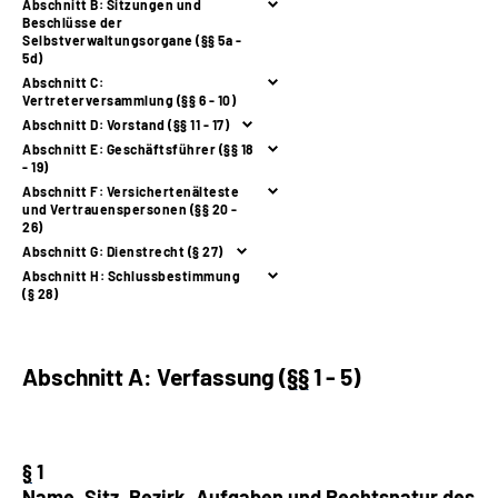
Abschnitt B: Sitzungen und
Inhalte in Gebärdensprache (DGS)
Beschlüsse der
Selbstverwaltungsorgane (§§ 5a -
5d)
Leichte Sprache
Abschnitt C:
Vertreterversammlung (§§ 6 - 10)
Abschnitt D: Vorstand (§§ 11 - 17)
Suche
Abschnitt E: Geschäftsführer (§§ 18
- 19)
Abschnitt F: Versichertenälteste
und Vertrauenspersonen (§§ 20 -
26)
Mein Kundenportal
Abschnitt G: Dienstrecht (§ 27)
Abschnitt H: Schlussbestimmung
(§ 28)
Abschnitt A: Verfassung (
§
§
1 - 5)
§
1
Name, Sitz, Bezirk, Aufgaben und Rechtsnatur des