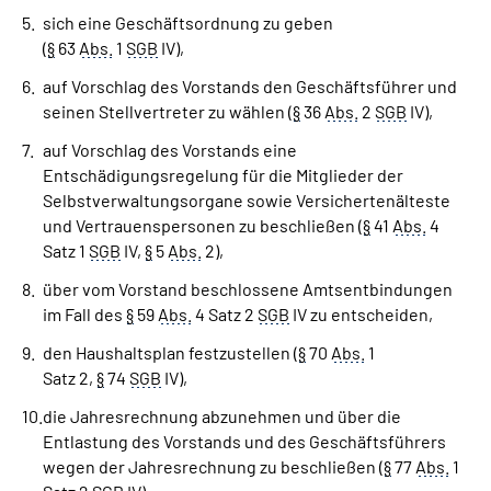
sich eine Geschäftsordnung zu geben
(
§
63
Abs.
1
SGB
IV),
auf Vorschlag des Vorstands den Geschäftsführer und
seinen Stellvertreter zu wählen (
§
36
Abs.
2
SGB
IV),
auf Vorschlag des Vorstands eine
Entschädigungsregelung für die Mitglieder der
Selbstverwaltungsorgane sowie Versichertenälteste
und Vertrauenspersonen zu beschließen (
§
41
Abs.
4
Satz 1
SGB
IV,
§
5
Abs.
2),
über vom Vorstand beschlossene Amtsentbindungen
im Fall des
§
59
Abs.
4 Satz 2
SGB
IV zu entscheiden,
den Haushaltsplan festzustellen (
§
70
Abs.
1
Satz 2,
§
74
SGB
IV),
die Jahresrechnung abzunehmen und über die
Entlastung des Vorstands und des Geschäftsführers
wegen der Jahresrechnung zu beschließen (
§
77
Abs.
1