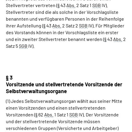
Stellvertreter vertreten (
§
43
Abs.
2 Satz 1
SGB
IV).
Stellvertreter sind die als solche in der Vorschlagsliste
benannten und verfügbaren Personen in der Reihenfolge
ihrer Aufstellung (
§
43
Abs.
2 Satz 2
SGB
IV). Für Mitglieder
des Vorstands können in der Vorschlagsliste ein erster
und ein zweiter Stellvertreter benannt werden (
§
43
Abs.
2
Satz 5
SGB
IV).
§
3
Vorsitzende und stellvertretende Vorsitzende der
Selbstverwaltungsorgane
(1) Jedes Selbstverwaltungsorgan wählt aus seiner Mitte
einen Vorsitzenden und einen stellvertretenden
Vorsitzenden (
§
62
Abs.
1 Satz 1
SGB
IV). Der Vorsitzende
und der stellvertretende Vorsitzende müssen
verschiedenen Gruppen (Versicherte und Arbeitgeber)