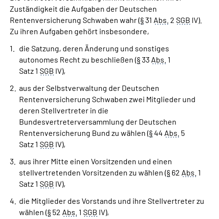
Zuständigkeit die Aufgaben der Deutschen
Rentenversicherung Schwaben wahr (
§
31
Abs.
2
SGB
IV).
Zu ihren Aufgaben gehört insbesondere,
die Satzung, deren Änderung und sonstiges
autonomes Recht zu beschließen (
§
33
Abs.
1
Satz 1
SGB
IV),
aus der Selbstverwaltung der Deutschen
Rentenversicherung Schwaben zwei Mitglieder und
deren Stellvertreter in die
Bundesvertreterversammlung der Deutschen
Rentenversicherung Bund zu wählen (
§
44
Abs.
5
Satz 1
SGB
IV),
aus ihrer Mitte einen Vorsitzenden und einen
stellvertretenden Vorsitzenden zu wählen (
§
62
Abs.
1
Satz 1
SGB
IV),
die Mitglieder des Vorstands und ihre Stellvertreter zu
wählen (
§
52
Abs.
1
SGB
IV),