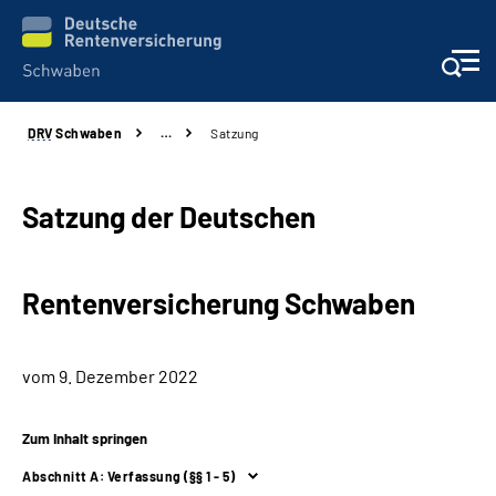
DRV
Schwaben
…
Satzung
Services
Beratung und Kontakt
Satzung der Deutschen
Presse und Fachinformationen
Rentenversicherung Schwaben
Karriere
vom 9. Dezember 2022
Über uns
Zum Inhalt springen
Online-Services
Abschnitt A: Verfassung (§§ 1 - 5)