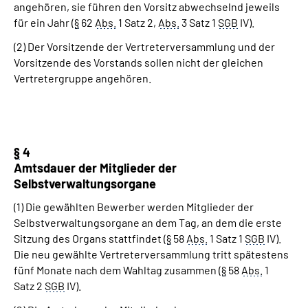
angehören, sie führen den Vorsitz abwechselnd jeweils
für ein Jahr (
§
62
Abs.
1 Satz 2,
Abs.
3 Satz 1
SGB
IV).
(2) Der Vorsitzende der Vertreterversammlung und der
Vorsitzende des Vorstands sollen nicht der gleichen
Vertretergruppe angehören.
§
4
Amtsdauer der Mitglieder der
Selbstverwaltungsorgane
(1) Die gewählten Bewerber werden Mitglieder der
Selbstverwaltungsorgane an dem Tag, an dem die erste
Sitzung des Organs stattfindet (
§
58
Abs.
1 Satz 1
SGB
IV).
Die neu gewählte Vertreterversammlung tritt spätestens
fünf Monate nach dem Wahltag zusammen (
§
58
Abs.
1
Satz 2
SGB
IV).