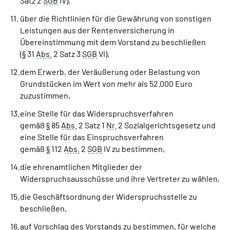
Satz 2
SGB
IV),
über die Richtlinien für die Gewährung von sonstigen
Leistungen aus der Rentenversicherung in
Übereinstimmung mit dem Vorstand zu beschließen
(
§
31
Abs.
2 Satz 3
SGB
VI),
dem Erwerb, der Veräußerung oder Belastung von
Grundstücken im Wert von mehr als 52.000 Euro
zuzustimmen,
eine Stelle für das Widerspruchsverfahren
gemäß
§
85
Abs.
2 Satz 1
Nr.
2 Sozialgerichtsgesetz und
eine Stelle für das Einspruchsverfahren
gemäß
§
112
Abs.
2
SGB
IV zu bestimmen,
die ehrenamtlichen Mitglieder der
Widerspruchsausschüsse und ihre Vertreter zu wählen,
die Geschäftsordnung der Widerspruchsstelle zu
beschließen,
auf Vorschlag des Vorstands zu bestimmen, für welche