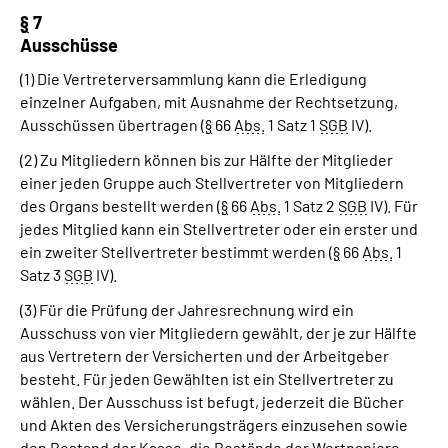
§
7
Ausschüsse
(1) Die Vertreterversammlung kann die Erledigung
einzelner Aufgaben, mit Ausnahme der Rechtsetzung,
Ausschüssen übertragen (
§
66
Abs.
1 Satz 1
SGB
IV).
(2) Zu Mitgliedern können bis zur Hälfte der Mitglieder
einer jeden Gruppe auch Stellvertreter von Mitgliedern
des Organs bestellt werden (
§
66
Abs.
1 Satz 2
SGB
IV). Für
jedes Mitglied kann ein Stellvertreter oder ein erster und
ein zweiter Stellvertreter bestimmt werden (
§
66
Abs.
1
Satz 3
SGB
IV).
(3) Für die Prüfung der Jahresrechnung wird ein
Ausschuss von vier Mitgliedern gewählt, der je zur Hälfte
aus Vertretern der Versicherten und der Arbeitgeber
besteht. Für jeden Gewählten ist ein Stellvertreter zu
wählen. Der Ausschuss ist befugt, jederzeit die Bücher
und Akten des Versicherungsträgers einzusehen sowie
den Bestand der Kasse, die Bestände der Wertpapiere