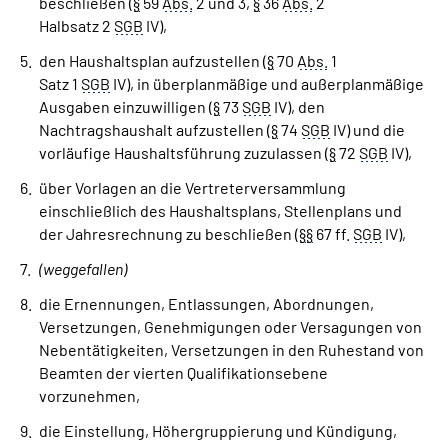
beschließen (
§
59
Abs.
2 und 3,
§
36
Abs.
2
Halbsatz 2
SGB
IV),
den Haushaltsplan aufzustellen (
§
70
Abs.
1
Satz 1
SGB
IV), in überplanmäßige und außerplanmäßige
Ausgaben einzuwilligen (
§
73
SGB
IV), den
Nachtragshaushalt aufzustellen (
§
74
SGB
IV) und die
vorläufige Haushaltsführung zuzulassen (
§
72
SGB
IV),
über Vorlagen an die Vertreterversammlung
einschließlich des Haushaltsplans, Stellenplans und
der Jahresrechnung zu beschließen (
§
§
67 ff.
SGB
IV),
(weggefallen)
die Ernennungen, Entlassungen, Abordnungen,
Versetzungen, Genehmigungen oder Versagungen von
Nebentätigkeiten, Versetzungen in den Ruhestand von
Beamten der vierten Qualifikationsebene
vorzunehmen,
die Einstellung, Höhergruppierung und Kündigung,