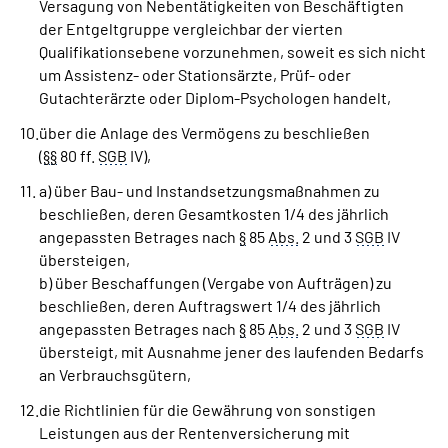
Versagung von Nebentätigkeiten von Beschäftigten
der Entgeltgruppe vergleichbar der vierten
Qualifikationsebene vorzunehmen, soweit es sich nicht
um Assistenz- oder Stationsärzte, Prüf- oder
Gutachterärzte oder Diplom-Psychologen handelt,
über die Anlage des Vermögens zu beschließen
(
§
§
80 ff.
SGB
IV),
a) über Bau- und Instandsetzungsmaßnahmen zu
beschließen, deren Gesamtkosten 1/4 des jährlich
angepassten Betrages nach
§
85
Abs.
2 und 3
SGB
IV
übersteigen,
b) über Beschaffungen (Vergabe von Aufträgen) zu
beschließen, deren Auftragswert 1/4 des jährlich
angepassten Betrages nach
§
85
Abs.
2 und 3
SGB
IV
übersteigt, mit Ausnahme jener des laufenden Bedarfs
an Verbrauchsgütern,
die Richtlinien für die Gewährung von sonstigen
Leistungen aus der Rentenversicherung mit