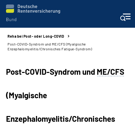
Reha bei Post- oder Long-COVID
Beratung & Kontakt
Post-COVID-Syndrom und ME/CFS (Myalgische
Enzephalomyelitis/Chronisches Fatigue-Syndrom)
Reha-Zentren
Post-COVID-Syndrom und
ME/CFS
Presse
Karriere
(Myalgische
Über uns
Enzephalomyelitis/Chronisches
Online-Services