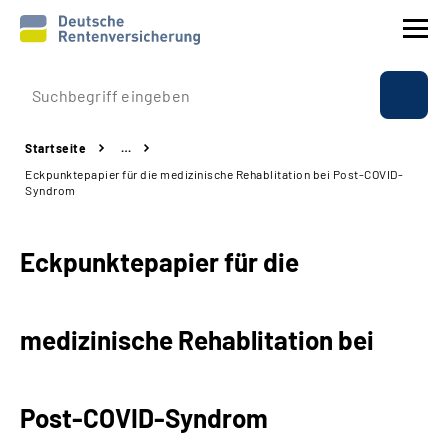
Prävention
Startseite
…
Reha
Eckpunktepapier für die medizinische Rehablitation bei Post-COVID-
Syndrom
Rente
Eckpunktepapier für die
Beratung & Kontakt
Experten
medizinische Rehablitation bei
Über uns & Presse
Post-COVID-Syndrom
Online-Services