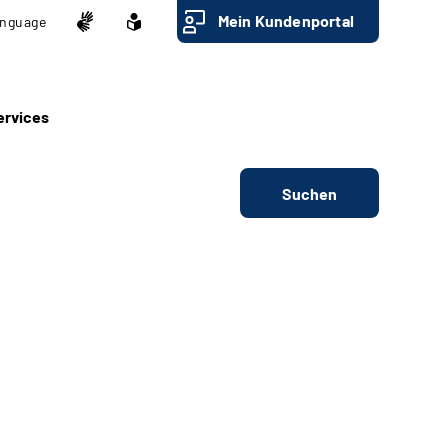
Mein Kundenportal
nguage
ervices
Suchen