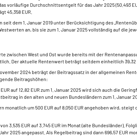
as vorläufige Durchschnittsentgelt für das Jahr 2025 (50.493 EU
ägt 45.358 EUR.
seit dem 1. Januar 2019 unter Berücksichtigung des „Rentenüb
stwerten an, bis sie zum 1. Januar 2025 vollständig auf die j
rte zwischen West und Ost wurde bereits mit der Rentenanpassu
tlich. Der aktuelle Rentenwert beträgt seitdem einheitlich 39,32
ember 2024 beträgt der Beitragssatz in der allgemeinen Rente
olgende Beitragshöhen:
 EUR auf 12,82 EUR zum 1. Januar 2025 wird sich auch die Gerin
stbeitrag in den alten und neuen Bundesländern zum 1. Januar 2
n monatlich um 500 EUR auf 8.050 EUR angehoben wird, steigt d
von 3.535 EUR auf 3.745 EUR im Monat (alte Bundesländer). Fo
Jahr 2025 angepasst. Als Regelbeitrag sind dann 696,57 EUR mona