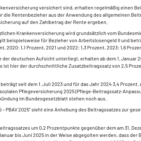
rankenversicherung versichert sind, erhalten regelmäßig einen 
 für die Rentenbezieher aus der Anwendung des allgemeinen Beit
sicherung auf den Zahlbetrag der Rente ergeben.
etzlichen Krankenversicherung wird grundsätzlich vom Bundesmi
gilt beispielsweise für Bezieher von Arbeitslosengeld II und betr
ent, 2020: 1,1 Prozent, 2021 und 2022: 1,3 Prozent, 2023: 1,6 Proze
 der deutschen Aufsicht unterliegt, erhalten ab dem 1. Januar 
s ist hier der durchschnittliche Zusatzbeitragssatz von 2,5 Pro
beträgt seit dem 1. Juli 2023 und für das Jahr 2024 3,4 Prozent
 sozialen Pflegeversicherung 2025 (Pflege-Beitragssatz-Anpass
ündung im Bundesgesetzblatt stehen noch aus.
– PBAV 2025“ sieht eine Anhebung des Beitragssatzes zur gese
eitragssatzes um 0,2 Prozentpunkte gegenüber dem am 31. Dez
anuar bis Juni 2025 in der Weise abgegolten werden, dass der Be