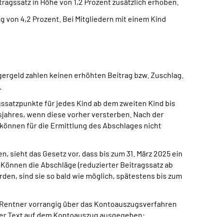
tragssatz in Höhe von 1,2 Prozent zusätzlich erhoben.
ag von 4,2 Prozent. Bei Mitgliedern mit einem Kind
rgergeld zahlen keinen erhöhten Beitrag bzw. Zuschlag.
.
gssatzpunkte für jedes Kind ab dem zweiten Kind bis
nsjahres, wenn diese vorher versterben. Nach der
 können für die Ermittlung des Abschlages nicht
 sieht das Gesetz vor, dass bis zum 31. März 2025 ein
 Können die Abschläge (reduzierter Beitragssatz ab
den, sind sie so bald wie möglich, spätestens bis zum
 Rentner vorrangig über das Kontoauszugsverfahren
nder Text auf dem Kontoauszug ausgegeben: