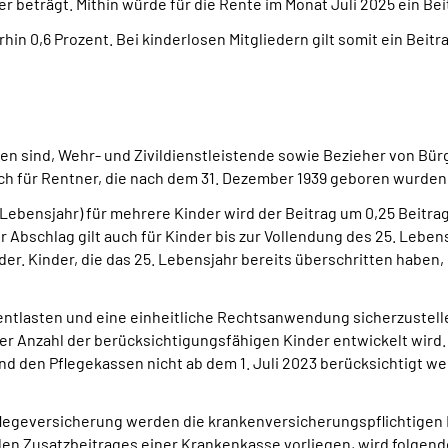
r beträgt. Mithin würde für die Rente im Monat Juli 2025 ein Bei
hin 0,6 Prozent. Bei kinderlosen Mitgliedern gilt somit ein Beitr
ren sind, Wehr- und Zivildienstleistende sowie Bezieher von Bü
glich für Rentner, die nach dem 31. Dezember 1939 geboren wurden
Lebensjahr) für mehrere Kinder wird der Beitrag um 0,25 Beitra
 Abschlag gilt auch für Kinder bis zur Vollendung des 25. Lebe
er. Kinder, die das 25. Lebensjahr bereits überschritten haben,
ntlasten und eine einheitliche Rechtsanwendung sicherzustellen,
r Anzahl der berücksichtigungsfähigen Kinder entwickelt wird.
d den Pflegekassen nicht ab dem 1. Juli 2023 berücksichtigt wer
flegeversicherung werden die krankenversicherungspflichtigen
ellen Zusatzbeitrages einer Krankenkasse vorliegen, wird folge