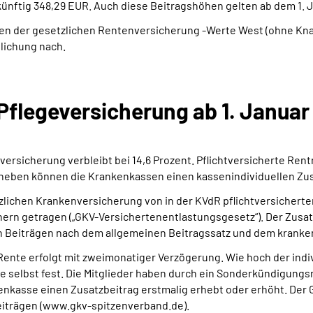
künftig 348,29 EUR. Auch diese Beitragshöhen gelten ab dem 1.
en der gesetzlichen Rentenversicherung -Werte West (ohne Knapp
tlichung nach.
Pflegeversicherung ab 1. Januar
ersicherung verbleibt bei 14,6 Prozent. Pflichtversicherte Rent
neben können die Krankenkassen einen kassenindividuellen Zus
tzlichen Krankenversicherung von in der KVdR pflichtversicher
 getragen („GKV-Versichertenentlastungsgesetz“). Der Zusatzbe
den Beiträgen nach dem allgemeinen Beitragssatz und dem kranke
ente erfolgt mit zweimonatiger Verzögerung. Wie hoch der indi
sse selbst fest. Die Mitglieder haben durch ein Sonderkündigungs
nkasse einen Zusatzbeitrag erstmalig erhebt oder erhöht. Der 
eiträgen (www.gkv-spitzenverband.de).