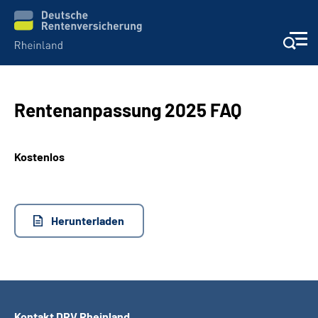
Aktuelles
Rentenanpassung 2025 FAQ
Beratung und Kontakt
Kostenlos
Online-Services
Klinikverbund
Herunterladen
Karriere
Über uns
Kontakt DRV Rheinland