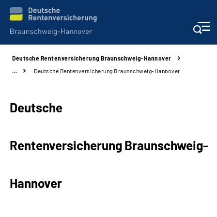
Deutsche Rentenversicherung Braunschweig-Hannover
Services
…
Deutsche Rentenversicherung Braunschweig-Hannover
Beratung und Kontakt
Deutsche
Unsere Kliniken
Rentenversicherung Braunschweig-
Karriere
Presse
Hannover
Über uns