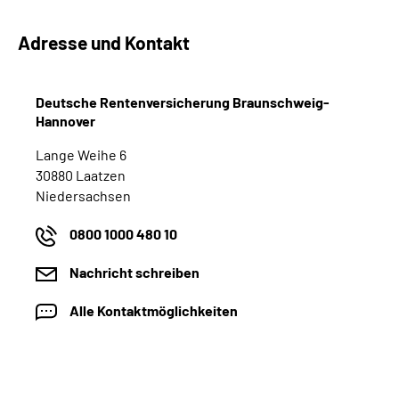
Online-Services
Adresse und Kontakt
Inhalte in Gebärdensprache (DGS)
Deutsche Rentenversicherung Braunschweig-
Leichte Sprache
Hannover
Lange Weihe 6
Suche
30880 Laatzen
Niedersachsen
0800 1000 480 10
Mein Kundenportal
Nachricht schreiben
Alle Kontaktmöglichkeiten