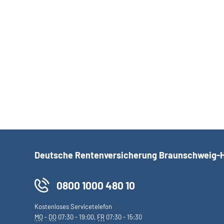
Datum:
Titel
Deutsche Rentenversicherung Braunschweig-
0800 1000 480 10
Kostenloses Servicetelefon
MO
-
DO
07:30 - 19:00,
FR
07:30 - 15:30