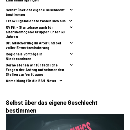
Zum Inhalt springen
Online-Services
Selbst über das eigene Geschlecht
bestimmen
Inhalte in Gebärdensprache (DGS)
Freiwilligendienste zahlen sich aus
RV Fit – Startphase auch für
altershomogene Gruppen unter 30
Leichte Sprache
Jahren
Grundsicherung im Alter und bei
voller Erwerbsminderung
Suche
Regionale Vorträge in
Niedersachsen
Gerne stehen wir für fachliche
Fragen der Antrag aufnehmenden
Stellen zur Verfügung
Mein Kundenportal
Anmeldung für die BSH-News
Selbst über das eigene Geschlecht
bestimmen