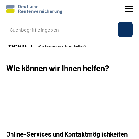
Prävention
Startseite
Wie können wir Ihnen helfen?
Reha
Wie können wir Ihnen helfen?
Rente
Beratung & Kontakt
Experten
Über uns & Presse
Online-Services und Kontaktmöglichkeiten
Online-Services