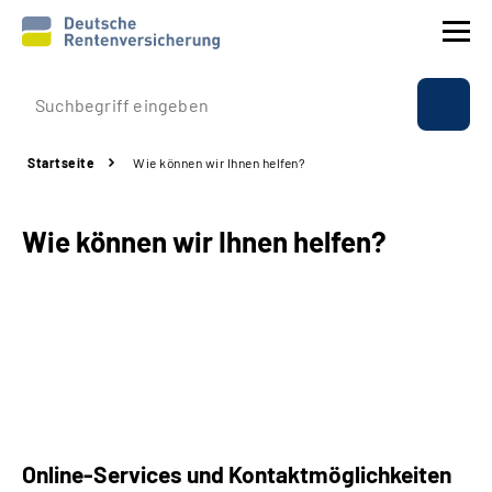
Prävention
Startseite
Wie können wir Ihnen helfen?
Reha
Wie können wir Ihnen helfen?
Rente
Beratung & Kontakt
Experten
Über uns & Presse
Online-Services und Kontaktmöglichkeiten
Online-Services