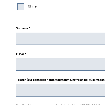
Bund
Ohne
Deutsche Rentenversicherung
Hessen
Vorname *
Knappschaft-Bahn-See
Mitteldeutschland
E-Mail *
Nord
Nordbayern
Telefon (zur schnellen Kontaktaufnahme, hilfreich bei Rückfragen
Oldenburg-Bremen
Rheinland
Rheinland-Pfalz