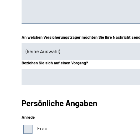
(keine Auswahl)
Beziehen Sie sich auf einen Vorgang?
(keine Auswahl)
Baden-Württemberg
Bayern Süd
Persönliche Angaben
Berlin-Brandenburg
Anrede
Braunschweig-Hannover
Frau