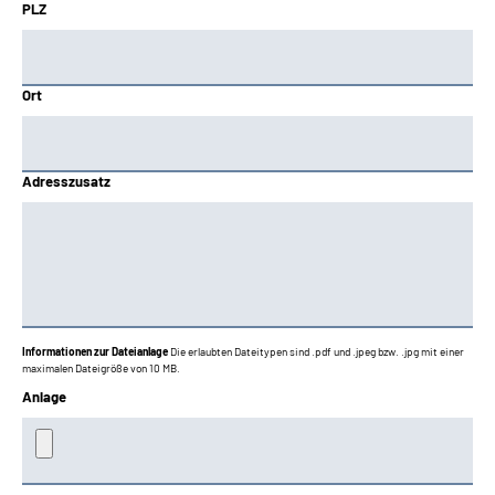
PLZ
Ort
Adresszusatz
Informationen zur Dateianlage
Die erlaubten Dateitypen sind .pdf und .jpeg bzw. .jpg mit einer
maximalen Dateigröße von 10 MB.
Anlage