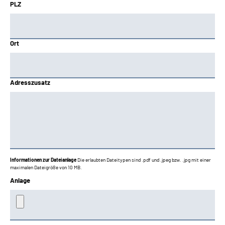
PLZ
Ort
Adresszusatz
Informationen zur Dateianlage
Die erlaubten Dateitypen sind .pdf und .jpeg bzw. .jpg mit einer
maximalen Dateigröße von 10 MB.
Anlage