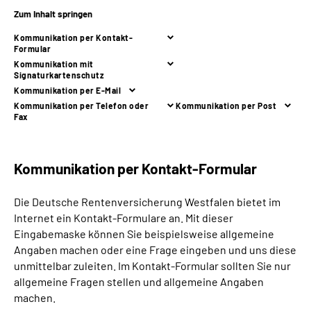
Online-Services
Zum Inhalt springen
Kommunikation per Kontakt-
Inhalte in Gebärdensprache (DGS)
Formular
Kommunikation mit
Signaturkartenschutz
Leichte Sprache
Kommunikation per E-Mail
Kommunikation per Telefon oder
Kommunikation per Post
Fax
Suche
Kommunikation per Kontakt-Formular
Mein Kundenportal
Die Deutsche Rentenversicherung Westfalen bietet im
Internet ein Kontakt-Formulare an. Mit dieser
Eingabemaske können Sie beispielsweise allgemeine
Angaben machen oder eine Frage eingeben und uns diese
unmittelbar zuleiten. Im Kontakt-Formular sollten Sie nur
allgemeine Fragen stellen und allgemeine Angaben
machen.