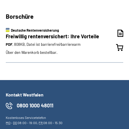
Borschüre
Deutsche Rentenversicherung
Freiwillig rentenversichert: Ihre Vorteile
PDF
, 808KB, Datei ist barrierefrei⁄barrierearm
Über den Warenkorb bestellbar.
Kontakt Westfalen
0800 1000 48011
Kostenloses Servicetelefon
MO
-
DO
08:00 - 19:00,
FR
08:00 - 15:30