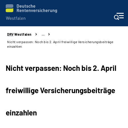
DRV
Westfalen
…
Kontakt und Beratung
Nicht verpassen: Noch bis 2. April freiwillige Versicherungsbeiträge
einzahlen
Broschüren und mehr
Nicht verpassen: Noch bis 2. April
Experten
Presse
freiwillige Versicherungsbeiträge
Karriere
einzahlen
Über uns