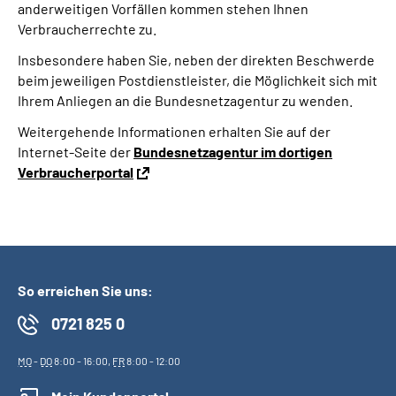
anderweitigen Vorfällen kommen stehen Ihnen
Inhalte in Gebärdensprache (DGS)
Verbraucherrechte zu.
Insbesondere haben Sie, neben der direkten Beschwerde
Leichte Sprache
beim jeweiligen Postdienstleister, die Möglichkeit sich mit
Ihrem Anliegen an die Bundesnetzagentur zu wenden.
Suche
Weitergehende Informationen erhalten Sie auf der
Internet-Seite der
Bundesnetzagentur im dortigen
Verbraucherportal
Mein Kundenportal
So erreichen Sie uns:
0721 825 0
MO
-
DO
8:00 - 16:00,
FR
8:00 - 12:00