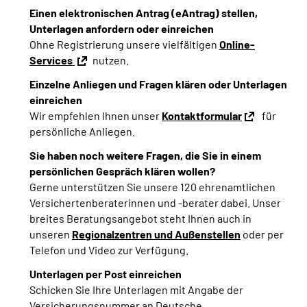
Inhalte in Gebärdensprache (DGS)
Einen elektronischen Antrag (eAntrag) stellen,
Unterlagen anfordern oder einreichen
Ohne Registrierung unsere vielfältigen
Online-
Leichte Sprache
Services
nutzen.
Suche
Einzelne Anliegen und Fragen klären oder Unterlagen
einreichen
Wir empfehlen Ihnen unser
Kontaktformular
für
persönliche Anliegen.
Mein Kundenportal
Sie haben noch weitere Fragen, die Sie in einem
persönlichen Gespräch klären wollen?
Gerne unterstützen Sie unsere 120 ehrenamtlichen
Versichertenberaterinnen und -berater dabei. Unser
breites Beratungsangebot steht Ihnen auch in
unseren
Regionalzentren und Außenstellen
oder per
Telefon und Video zur Verfügung.
Unterlagen per Post einreichen
Schicken Sie Ihre Unterlagen mit Angabe der
Versicherungsnummer an
Deutsche