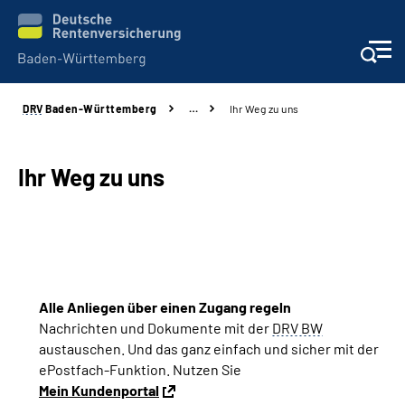
DRV
Baden-Württemberg
…
Ihr Weg zu uns
Beratung und Kontakt
Kunden
Ihr Weg zu uns
Online-Services
Karriere
Alle Anliegen über einen Zugang regeln
Presse
Nachrichten und Dokumente mit der
DRV BW
austauschen.
Und das ganz einfach
und sicher
mit der
Über uns
ePostfach-Funktion.
Nutzen Sie
Mein Kundenportal