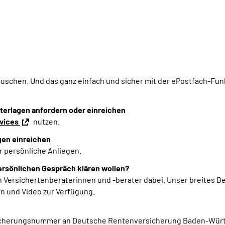
auschen.
Und das ganz einfach
und sicher
mit der ePostfach-Fun
nterlagen anfordern oder einreichen
rvices
nutzen.
gen einreichen
r persönliche Anliegen.
persönlichen Gespräch klären wollen?
 Versichertenberaterinnen und -berater dabei. Unser breites B
on und Video zur Verfügung.
rsicherungsnummer an
Deutsche Rentenversicherung Baden-Württ