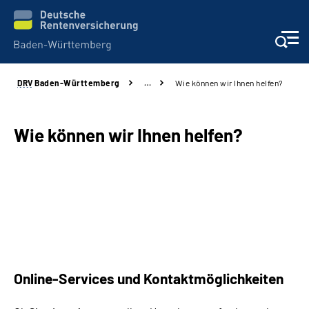
DRV
Baden-Württemberg
…
Wie können wir Ihnen helfen?
Beratung und Kontakt
Kunden
Wie können wir Ihnen helfen?
Online-Services
Karriere
Presse
Online-Services und Kontaktmöglichkeiten
Über uns