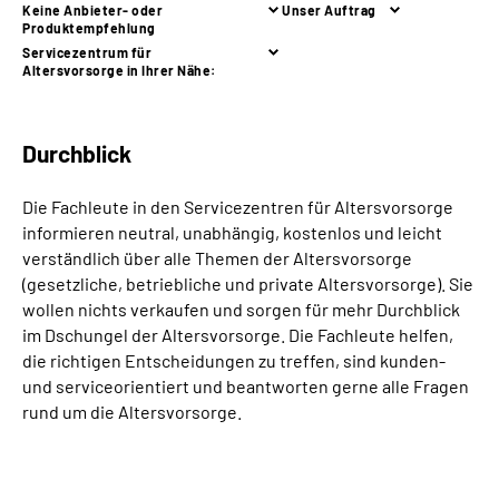
Keine Anbieter- oder
Unser Auftrag
Inhalte in Gebärdensprache (DGS)
Produktempfehlung
Servicezentrum für
Altersvorsorge in Ihrer Nähe:
Leichte Sprache
Suche
Durchblick
Die Fachleute in den Servicezentren für Altersvorsorge
informieren
neutral,
unabhängig,
kostenlos und
leicht
Mein Kundenportal
verständlich
über alle Themen der Altersvorsorge
(gesetzliche, betriebliche und private Altersvorsorge). Sie
wollen nichts verkaufen und
sorgen für mehr Durchblick
im Dschungel der Altersvorsorge. Die Fachleute
helfen,
die richtigen Entscheidungen zu treffen,
sind kunden-
und serviceorientiert und
beantworten gerne alle Fragen
rund um die Altersvorsorge.