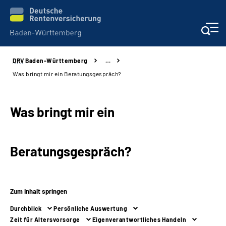
DRV
Baden-Württemberg
…
Beratung und Kontakt
Was bringt mir ein Beratungsgespräch?
Kunden
Was bringt mir ein
Online-Services
Beratungsgespräch?
Karriere
Presse
Zum Inhalt springen
Über uns
Durchblick
Persönliche Auswertung
Zeit für Altersvorsorge
Eigenverantwortliches Handeln