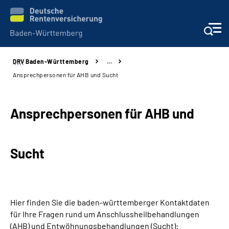
DRV
Baden-Württemberg
…
Beratung und Kontakt
Ansprechpersonen für AHB und Sucht
Kunden
Ansprechpersonen für AHB und
Online-Services
Sucht
Karriere
Presse
Hier finden Sie die baden-württemberger Kontaktdaten
Über uns
für Ihre Fragen rund um Anschlussheilbehandlungen
(AHB) und Entwöhnungsbehandlungen (Sucht):