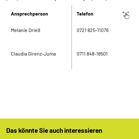
Inhalte in Gebärdensprache (DGS)
Ansprechperson
Telefon
Leichte Sprache
Melanie Drieß
0721 825-11076
Suche
Claudia Girenz-Juma
0711 848-18501
Mein Kundenportal
Das könnte Sie auch interessieren