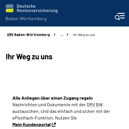
DRV
Baden-Württemberg
…
Ihr Weg zu uns
Beratung und Kontakt
Kunden
Ihr Weg zu uns
Online-Services
Karriere
Alle Anliegen über einen Zugang regeln
Presse
Nachrichten und Dokumente mit der
DRV BW
austauschen.
Und das einfach
und sicher
mit der
Über uns
ePostfach-Funktion.
Nutzen Sie
Mein Kundenportal