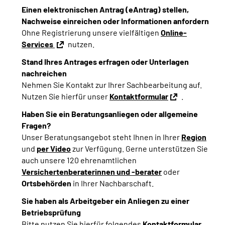
Inhalte in Gebärdensprache (DGS)
Einen elektronischen Antrag (eAntrag) stellen,
Nachweise einreichen oder Informationen anfordern
Ohne Registrierung unsere vielfältigen
Online-
Leichte Sprache
Services
nutzen.
Suche
Stand Ihres Antrages erfragen oder Unterlagen
nachreichen
Nehmen Sie Kontakt zur Ihrer Sachbearbeitung auf.
Nutzen Sie hierfür unser
Kontaktformular
.
Mein Kundenportal
Haben Sie ein Beratungsanliegen oder allgemeine
Fragen?
Unser Beratungsangebot steht Ihnen in Ihrer
Region
und
per Video
zur Verfügung.
Gerne unterstützen Sie
auch unsere 120 ehrenamtlichen
Versichertenberaterinnen und -berater
oder
Ortsbehörden
in Ihrer Nachbarschaft.
Sie haben als Arbeitgeber ein Anliegen zu einer
Betriebsprüfung
Bitte nutzen Sie hierfür folgendes
Kontaktformular.