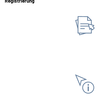
Registrierung
Antrag stellen
Neuen Antrag stellen
Gespeicherten Antrag
fortsetzen
Informationen anfordern
Versicherungsverlauf
Rentenauskunft