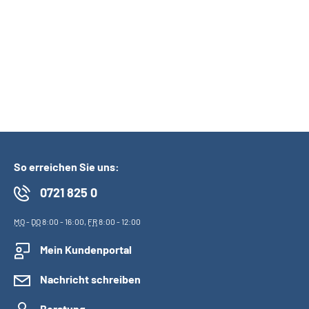
DRV BW-Kontaktformular
Kommunikation per
Telefon
Videoberatung
So erreichen Sie uns:
0721 825 0
MO
-
DO
8:00 - 16:00,
FR
8:00 - 12:00
Mein Kundenportal
Nachricht schreiben
Beratung