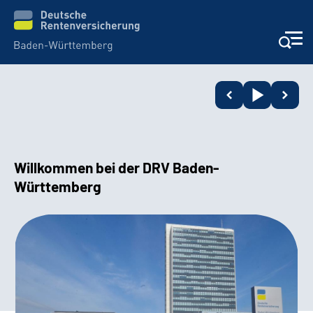
Beratung und Kontakt
Kunden
Willkommen bei der DRV Baden-
Online-Services
Württemberg
Karriere
Presse
Über uns