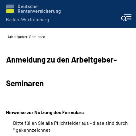
Arbeitgeber-Seminare
Beratung und Kontakt
Kunden
Anmeldung zu den Arbeitgeber-
Online-Services
Seminaren
Karriere
Presse
Hinweise zur Nutzung des Formulars
Bitte füllen Sie alle Pflichtfelder aus - diese sind durch
Über uns
* gekennzeichnet