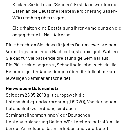
Klicken Sie bitte auf "Senden". Erst dann werden die
Inhalte in Gebärdensprache (DGS)
Daten an die Deutsche Rentenversicherung Baden-
Württemberg übertragen.
Leichte Sprache
Sie erhalten eine Bestätigung Ihrer Anmeldung an die
angegebene E-Mail-Adresse
Suche
Bitte beachten Sie, dass für jedes Datum jeweils einen
Vormittags- und einen Nachmittagstermin gibt. Wählen
Sie das für Sie passende dreistündige Seminar aus.
Mein Kundenportal
Die Plätze sind begrenzt. Schnell sein lohnt sich, da die
Reihenfolge der Anmeldungen über die Teilnahme am
jeweiligen Seminar entscheidet.
Hinweis zum Datenschutz
Seit dem 25.05.2018 gilt europaweit die
Datenschutzgrundverordnung (DSGVO). Von der neuen
Datenschutzverordnung sind auch
Seminarteilnehmer(innen) der Deutschen
Rentenversicherung Baden-Württemberg betroffen, da
bei der Anmeldung Daten erhoben und verarbeitet