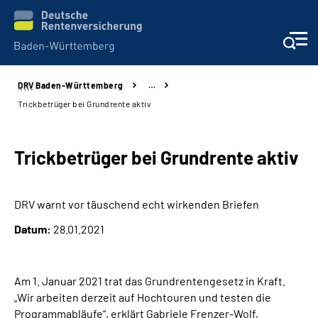
DRV
Baden-Württemberg
…
Beratung und Kontakt
Trickbetrüger bei Grundrente aktiv
Kunden
Trickbetrüger bei Grundrente aktiv
Online-Services
DRV warnt vor täuschend echt wirkenden Briefen
Karriere
Datum:
28.01.2021
Presse
Am 1. Januar 2021 trat das Grundrentengesetz in Kraft.
Über uns
„Wir arbeiten derzeit auf Hochtouren und testen die
Programmabläufe“, erklärt Gabriele Frenzer-Wolf,