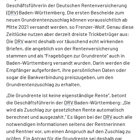
Inhalte in Gebärdensprache (DGS)
Geschäftsführerin der Deutschen Rentenversicherung
(
DRV
) Baden-Württemberg. Die ersten Bescheide zum
neuen Grundrentenzuschlag können voraussichtlich ab
Leichte Sprache
Mitte 2021 versandt werden, so Frenzer-Wolf. Genau diese
Zeitlücke nutzen aber derzeit dreiste Trickbetrüger aus:
Suche
Die
DRV
warnt deshalb vor täuschend echt wirkenden
Briefen, die angeblich von der Rentenversicherung
stammen und als "Fragebögen zur Grundrente" auch in
Baden-Württemberg versandt wurden. Darin werden die
Mein Kundenportal
Empfänger aufgefordert, ihre persönlichen Daten oder
sogar die Bankverbindung preiszugeben, um den
Grundrentenzuschlag zu erhalten.
„Die Grundrente ist keine eigenständige Rente“, betont
die Geschäftsführerin der
DRV
Baden-Württemberg: „Sie
wird als Zuschlag zur gesetzlichen Rente automatisch
berechnet und ausgezahlt.“ Es lägen bei der
DRV
auch alle
notwendigen Informationen seitens der Rentnerinnen
und Rentner vor, um einen Anspruch auf den Zuschlag zu
prüfen. Ein Antrag für die Grundrente sei deshalb gar