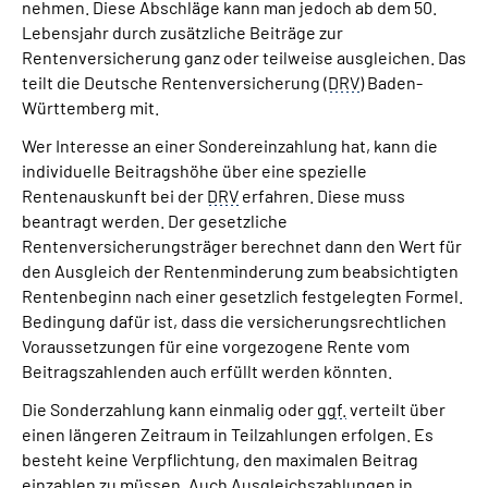
nehmen. Diese Abschläge kann man jedoch ab dem 50.
Inhalte in Gebärdensprache (DGS)
Lebensjahr durch zusätzliche Beiträge zur
Rentenversicherung ganz oder teilweise ausgleichen. Das
Leichte Sprache
teilt die Deutsche Rentenversicherung (
DRV
) Baden-
Württemberg mit.
Suche
Wer Interesse an einer Sondereinzahlung hat, kann die
individuelle Beitragshöhe über eine spezielle
Rentenauskunft bei der
DRV
erfahren. Diese muss
beantragt werden. Der gesetzliche
Mein Kundenportal
Rentenversicherungsträger berechnet dann den Wert für
den Ausgleich der Rentenminderung zum beabsichtigten
Rentenbeginn nach einer gesetzlich festgelegten Formel.
Bedingung dafür ist, dass die versicherungsrechtlichen
Voraussetzungen für eine vorgezogene Rente vom
Beitragszahlenden auch erfüllt werden könnten.
Die Sonderzahlung kann einmalig oder
ggf.
verteilt über
einen längeren Zeitraum in Teilzahlungen erfolgen. Es
besteht keine Verpflichtung, den maximalen Beitrag
einzahlen zu müssen. Auch Ausgleichszahlungen in