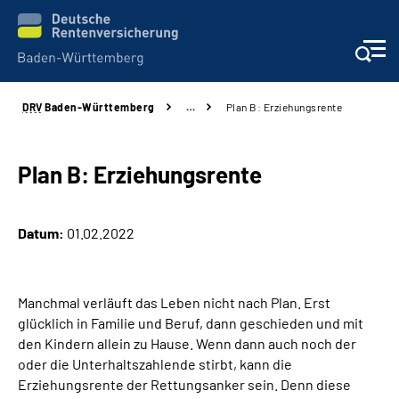
DRV
Baden-Württemberg
…
Plan B: Erziehungsrente
Beratung und Kontakt
Kunden
Plan B: Erziehungsrente
Online-Services
Datum:
01.02.2022
Karriere
Manchmal verläuft das Leben nicht nach Plan. Erst
Presse
glücklich in Familie und Beruf, dann geschieden und mit
den Kindern allein zu Hause. Wenn dann auch noch der
Über uns
oder die Unterhaltszahlende stirbt, kann die
Erziehungsrente der Rettungsanker sein. Denn diese