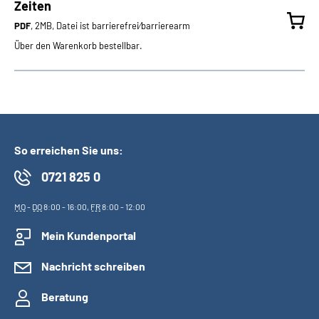
Zeiten
PDF
, 2MB, Datei ist barrierefrei⁄barrierearm
Über den Warenkorb bestellbar.
So erreichen Sie uns:
0721 825 0
MO
-
DO
8:00 - 16:00,
FR
8:00 - 12:00
Mein Kundenportal
Nachricht schreiben
Beratung