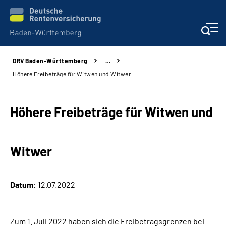
DRV
Baden-Württemberg
…
Beratung und Kontakt
Höhere Freibeträge für Witwen und Witwer
Kunden
Höhere Freibeträge für Witwen und
Online-Services
Witwer
Karriere
Presse
Datum:
12.07.2022
Über uns
Zum 1. Juli 2022 haben sich die Freibetragsgrenzen bei