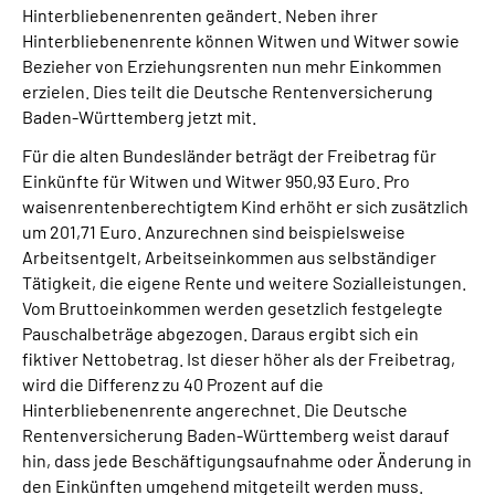
Hinterbliebenenrenten geändert. Neben ihrer
Inhalte in Gebärdensprache (DGS)
Hinterbliebenenrente können Witwen und Witwer sowie
Bezieher von Erziehungsrenten nun mehr Einkommen
Leichte Sprache
erzielen. Dies teilt die Deutsche Rentenversicherung
Baden-Württemberg jetzt mit.
Suche
Für die alten Bundesländer beträgt der Freibetrag für
Einkünfte für Witwen und Witwer 950,93 Euro. Pro
waisenrentenberechtigtem Kind erhöht er sich zusätzlich
um 201,71 Euro. Anzurechnen sind beispielsweise
Mein Kundenportal
Arbeitsentgelt, Arbeitseinkommen aus selbständiger
Tätigkeit, die eigene Rente und weitere Sozialleistungen.
Vom Bruttoeinkommen werden gesetzlich festgelegte
Pauschalbeträge abgezogen. Daraus ergibt sich ein
fiktiver Nettobetrag. Ist dieser höher als der Freibetrag,
wird die Differenz zu 40 Prozent auf die
Hinterbliebenenrente angerechnet. Die Deutsche
Rentenversicherung Baden-Württemberg weist darauf
hin, dass jede Beschäftigungsaufnahme oder Änderung in
den Einkünften umgehend mitgeteilt werden muss.