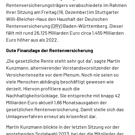
Inhalte in Gebärdensprache (DGS)
Rentenversicherungsträgers verabschiedete im Rahmen
ihrer Sitzung am Freitag (16. Dezember) im Stuttgarter
Willi-Bleicher-Haus den Haushalt der Deutschen
Leichte Sprache
Rentenversicherung (
DRV
) Baden-Württemberg. Dieser
fällt mit rund 26,125 Milliarden Euro circa 1,455 Milliarden
Suche
Euro höher aus als 2022.
Gute Finanzlage der Rentenversicherung
„Die gesetzliche Rente steht sehr gut da“, sagte Martin
Mein Kundenportal
Kunzmann, alternierender Vorstandsvorsitzender der
Versichertenseite vor dem Plenum. Noch nie seien so
viele Menschen abhängig beschäftigt gewesen wie
derzeit. Hiervon profitiere auch die
Nachhaltigkeitsrücklage. Sie entspreche mit knapp 42
Milliarden Euro aktuell 1,66 Monatsausgaben der
gesetzlichen Rentenversicherung. Damit stelle sich das
Umlageverfahren erneut als krisenfest dar.
Martin Kunzmann blickte in der letzten Sitzung vor der
anstehenden Sozialwahl 2023, bei der die Mitglieder der