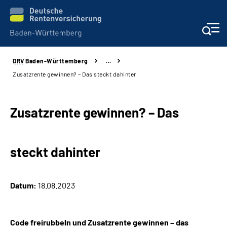
DRV
Baden-Württemberg
…
Beratung und Kontakt
Zusatzrente gewinnen? – Das steckt dahinter
Kunden
Zusatzrente gewinnen? – Das
Online-Services
steckt dahinter
Karriere
Presse
Datum:
18.08.2023
Über uns
Code freirubbeln und Zusatzrente gewinnen – das