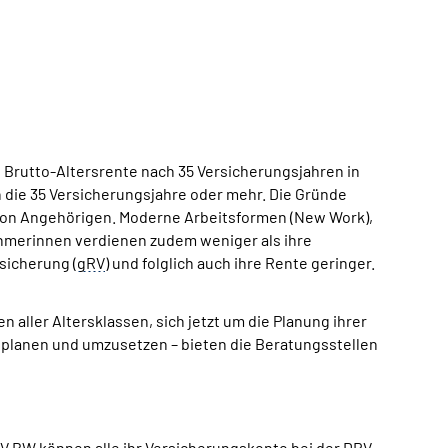
e Brutto-Altersrente nach 35 Versicherungsjahren in
n die 35 Versicherungsjahre oder mehr. Die Gründe
 von Angehörigen. Moderne Arbeitsformen (
New Work
),
nehmerinnen verdienen zudem weniger als ihre
rsicherung (
gRV
) und folglich auch ihre Rente geringer.
en aller Altersklassen, sich jetzt um die Planung ihrer
u planen und umzusetzen – bieten die Beratungsstellen
V
BW
können alle ihr Versicherungskonto bei der
DRV