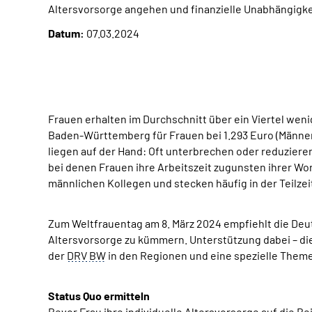
Altersvorsorge angehen und finanzielle Unabhängigkei
Datum:
07.03.2024
Frauen erhalten im Durchschnitt über ein Viertel weni
Baden-Württemberg für Frauen bei 1.293 Euro (Männer 
liegen auf der Hand: Oft unterbrechen oder reduziere
bei denen Frauen ihre Arbeitszeit zugunsten ihrer Wo
männlichen Kollegen und stecken häufig in der Teilzeit
Zum Weltfrauentag am 8. März 2024 empfiehlt die D
Altersvorsorge zu kümmern. Unterstützung dabei – die
der
DRV
BW
in den Regionen und eine spezielle Them
Status Quo ermitteln
Bevor Frau ihre individuelle Altersvorsorge auf die Bei