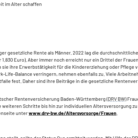
t im Alter schaffen
ger gesetzliche Rente als Männer. 2022 lag die durchschnittlich
1.830 Euro). Aber immer noch erreicht nur ein Drittel der Fraue
n sie ihre Erwerbstätigkeit für die Kindererziehung oder Pflege
rk-Life-Balance verringern, nehmen ebenfalls zu. Viele Arbeit
falle fest. Daher sind ihre Beiträge in die gesetzliche Rentenve
eutscher Rentenversicherung Baden-Württemberg (
DRV
BW
) Frau
 weiteren Schritte bis hin zur individuellen Altersversorgung z
enseite unter
www.drv-bw.de/Altersvorsorge/Frauen
.
ne stellt, sollte der Status Quo ermittelt werden. Mit Hilfe der
DR