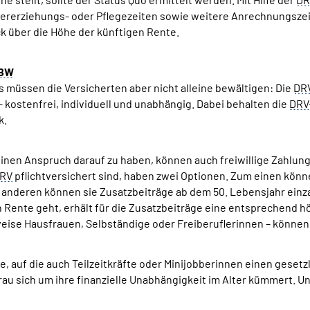
dererziehungs- oder Pflegezeiten sowie weitere Anrechnungszeit
k über die Höhe der künftigen Rente.
BW
 müssen die Versicherten aber nicht alleine bewältigen: Die
DR
kostenfrei, individuell und unabhängig. Dabei behalten die
DRV
k.
inen Anspruch darauf zu haben, können auch freiwillige Zahlung
RV
pflichtversichert sind, haben zwei Optionen. Zum einen könn
Zum anderen können sie Zusatzbeiträge ab dem 50. Lebensjahr ei
n Rente geht, erhält für die Zusatzbeiträge eine entsprechend h
weise Hausfrauen, Selbständige oder Freiberuflerinnen – können f
e, auf die auch Teilzeitkräfte oder Minijobberinnen einen geset
Frau sich um ihre finanzielle Unabhängigkeit im Alter kümmert. U