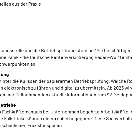
lles aus der Praxis
hnungsstelle und die Betriebsprüfung steht an? Sie beschäftig
Keine Panik – die Deutsche Rentenversicherung Baden-Württembe
schwerpunkten an.
üfung
inter die Kulissen der papierarmen Betriebsprüfung. Welche Ro
en elektronisch zu führen und digital zu übermitteln. Ab 2025 wi
Seminar-Teilnehmenden aktuelle Informationen zum
SV
-Meldepor
Betriebe
s Fachkräftemangels bei Unternehmen begehrte Arbeitskräfte.
che Fallstricke können einem dabei begegnen? Diese Sachverhalt
schaulichen Praxisbeispielen.