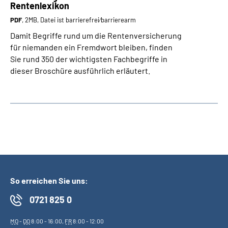
Rentenlexikon
PDF
, 2MB, Datei ist barrierefrei⁄barrierearm
Damit Begriffe rund um die Rentenversicherung
für niemanden ein Fremdwort bleiben, finden
Sie rund 350 der wichtigsten Fachbegriffe in
dieser Broschüre ausführlich erläutert.
So erreichen Sie uns:
0721 825 0
MO
-
DO
8:00 - 16:00,
FR
8:00 - 12:00