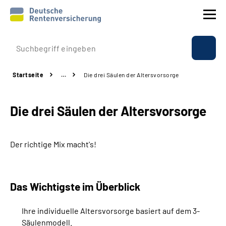
Prävention
Startseite
…
Die drei Säulen der Altersvorsorge
Reha
Die drei Säulen der Altersvorsorge
Rente
Beratung & Kontakt
Der richtige Mix macht's!
Experten
Das Wichtigste im Überblick
Über uns & Presse
Ihre individuelle Altersvorsorge basiert auf dem 3-
Säulenmodell.
Online-Services