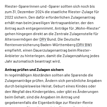
Inhalte in Gebärdensprache (DGS)
Riester-Sparerinnen und -Sparer sollten sich noch bis
zum 31. Dezember 2024 die staatliche Riester-Zulage für
Leichte Sprache
2022 sichern. Den dafür erforderlichen Zulagenantrag
erhält man beim jeweiligen Vertragsanbieter, der den
Antrag auch entgegennimmt. Anträge für „Wohn-Riester“
Suche
gehen hingegen direkt an die Zentrale Zulagenstelle für
Altersvermögen der
DRV
Bund. Die Deutsche
Rentenversicherung Baden-Württemberg (
DRV BW
)
empfiehlt, einen Dauerzulagenantrag beim Riester-
Mein Kundenportal
Anbieter zu hinterlegen, damit die Zulagenzahlung jedes
Jahr automatisch beantragt wird.
Antrag prüfen und Zulagen sichern
In regelmäßigen Abständen sollten alle Sparende die
Zulagenanträge prüfen. Ändern sich persönliche Angaben
durch beispielsweise Heirat, Geburt eines Kindes oder
den Wegfall des Kindergeldes, oder gibt es Änderungen
beim Gehalt, sind die Angaben im Antrag und
gegebenenfalls die Eigenbeiträge zur Riester-Rente