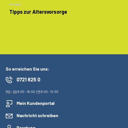
Artikel
Tipps zur Altersvorsorge
So erreichen Sie uns:
0721 825 0
MO
-
DO
8:00 - 16:00,
FR
8:00 - 12:00
Mein Kundenportal
Nachricht schreiben
Beratung