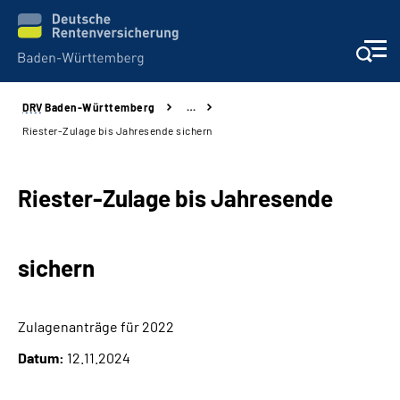
DRV
Baden-Württemberg
…
Beratung und Kontakt
Riester-Zulage bis Jahresende sichern
Kunden
Riester-Zulage bis Jahresende
Online-Services
sichern
Karriere
Presse
Zulagenanträge für 2022
Datum:
12.11.2024
Über uns