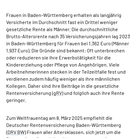
Inhalte in Gebärdensprache (DGS)
Frauen in Baden-Württemberg erhalten als langjährig
Leichte Sprache
Versicherte im Durchschnitt fast ein Drittel weniger
gesetzliche Rente als Männer. Die durchschnittliche
Brutto-Altersrente nach 35 Versicherungsjahren lag 2023
Suche
in Baden-Württemberg für Frauen bei 1.362 Euro (Männer
1.937 Euro). Die Gründe sind bekannt: Oft unterbrechen
oder reduzieren sie ihre Erwerbstätigkeit für die
Kindererziehung oder Pflege von Angehörigen. Viele
Mein Kundenportal
Arbeitnehmerinnen stecken in der Teilzeitfalle fest und
verdienen zudem häufig weniger als ihre männlichen
Kollegen. Daher sind ihre Beiträge in die gesetzliche
Rentenversicherung (
gRV
) und folglich auch ihre Rente
geringer.
Zum Weltfrauentag am 8. März 2025 empfiehlt die
Deutscher Rentenversicherung Baden-Württemberg
(
DRV BW
) Frauen aller Altersklassen, sich jetzt um die