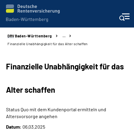
DRV
Baden-Württemberg
…
Beratung und Kontakt
Finanzielle Unabhängigkeit für das Alter schaffen
Kunden
Finanzielle Unabhängigkeit für das
Online-Services
Alter schaffen
Karriere
Presse
Status Quo mit dem Kundenportal ermitteln und
Altersvorsorge angehen
Über uns
Datum:
06.03.2025