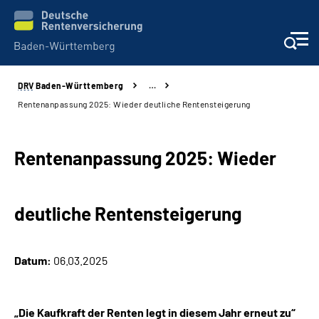
DRV
Baden-Württemberg
…
Beratung und Kontakt
Rentenanpassung 2025: Wieder deutliche Rentensteigerung
Kunden
Rentenanpassung 2025: Wieder
Online-Services
deutliche Rentensteigerung
Karriere
Presse
Datum:
06.03.2025
Über uns
„Die Kaufkraft der Renten legt in diesem Jahr erneut zu“