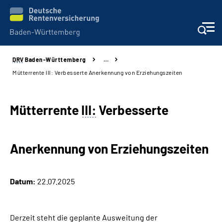
DRV
Baden-Württemberg
…
Beratung und Kontakt
Mütterrente III: Verbesserte Anerkennung von Erziehungszeiten
Kunden
Mütterrente
III:
Verbesserte
Online-Services
Anerkennung von Erziehungszeiten
Karriere
Presse
Datum:
22.07.2025
Über uns
Derzeit steht die geplante Ausweitung der