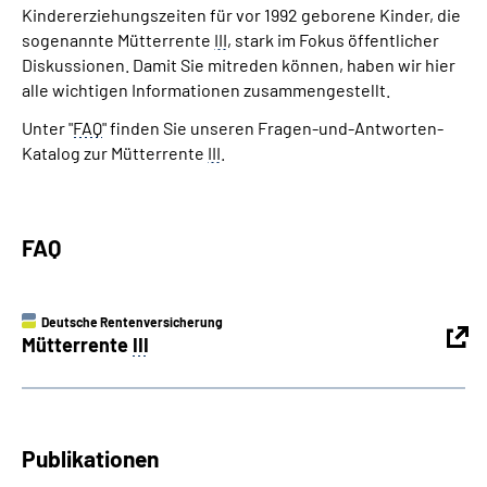
Kindererziehungszeiten für vor 1992 geborene Kinder, die
Inhalte in Gebärdensprache (DGS)
sogenannte Mütterrente
III
, stark im Fokus öffentlicher
Diskussionen. Damit Sie mitreden können, haben wir hier
Leichte Sprache
alle wichtigen Informationen zusammengestellt.
Unter "
FAQ
" finden Sie unseren Fragen-und-Antworten-
Suche
Katalog zur Mütterrente
III
.
Mein Kundenportal
FAQ
Deutsche Rentenversicherung
Mütterrente
III
Publikationen