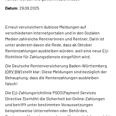
Inhalte in Gebärdensprache (DGS)
Datum:
29.09.2025
Leichte Sprache
Erneut verunsichern dubiose Meldungen auf
Suche
verschiedenen Internetportalen und in den Sozialen
Medien zahlreiche Rentnerinnen und Rentner. Darin ist
unter anderem davon die Rede, dass ab Oktober
Rentenzahlungen ausbleiben würden, weil eine neue
EU
-
Mein Kundenportal
Richtlinie für Zahlungsdienste eingeführt wird.
Die Deutsche Rentenversicherung Baden-Württemberg
(
DRV BW
) stellt klar: Diese Meldungen sind bezüglich der
Behauptung, dass die Rentenzahlungen ausbleiben
falsch!
Die
EU
-Zahlungsrichtlinie PSD3 (Payment Services
Directive 3) erhöht die Sicherheit bei Online-Zahlungen
und betrifft unter bestimmten Voraussetzungen
beispielsweise Unternehmen oder Behörden.