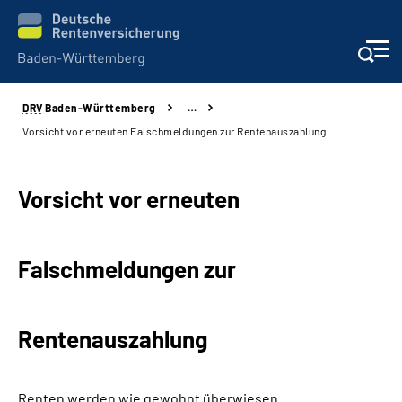
DRV
Baden-Württemberg
…
Beratung und Kontakt
Vorsicht vor erneuten Falschmeldungen zur Rentenauszahlung
Kunden
Vorsicht vor erneuten
Online-Services
Falschmeldungen zur
Karriere
Presse
Rentenauszahlung
Über uns
Renten werden wie gewohnt überwiesen