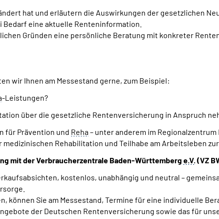
geändert hat und erläutern die Auswirkungen der gesetzlichen 
ei Bedarf eine aktuelle Renteninformation.
tlichen Gründen eine persönliche Beratung mit konkreter Rente
ten wir Ihnen am Messestand gerne, zum Beispiel:
a
-Leistungen?
itation über die gesetzliche Rentenversicherung in Anspruch n
n für Prävention und
Reha
– unter anderem im Regionalzentrum R
r medizinischen Rehabilitation und Teilhabe am Arbeitsleben zu
tung mit der Verbraucherzentrale Baden-Württemberg
e.V.
(VZ B
 Verkaufsabsichten, kostenlos, unabhängig und neutral – gemein
orsorge.
en, können Sie am Messestand, Termine für eine individuelle Ber
e-Angebote der Deutschen Rentenversicherung sowie das für un