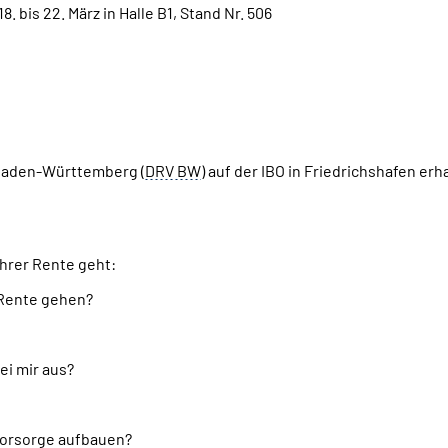
bis 22. März in Halle B1, Stand Nr. 506
Baden-Württemberg (
DRV BW
) auf der IBO in Friedrichshafen er
hrer Rente geht:
 Rente gehen?
ei mir aus?
svorsorge aufbauen?